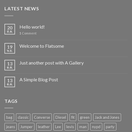
LATEST NEWS
Hello world!
20
ส.ค.
1
Comment
Welcome to Flatsome
19
พ.ย.
Just another post with A Gallery
13
ต.ค.
A Simple Blog Post
13
ต.ค.
TAGS
bag
classic
Converse
Diesel
fit
green
Jack and Jones
jeans
Jumper
leather
Lee
levis
man
nypd
party