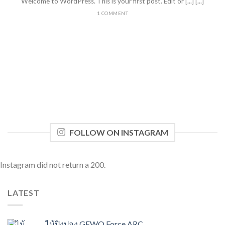
Welcome to WordPress. This is your first post. Edit or [...] [...]
1 COMMENT
FOLLOW ON INSTAGRAM
Instagram did not return a 200.
LATEST
ไม้ปิงปอง GEWO Force ARC