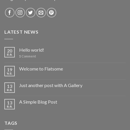
LATEST NEWS
Hello world!
20
ส.ค.
1
Comment
Welcome to Flatsome
19
พ.ย.
Just another post with A Gallery
13
ต.ค.
A Simple Blog Post
13
ต.ค.
TAGS