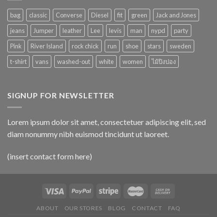
bag
classic
Converse
Diesel
fit
green
Jack and Jones
jeans
Jumper
leather
Lee
levis
man
nypd
party
Pink
River Island
rock chick
run
shoe
stars
sweden
t-shirt
vans
washed-out
white
women
ไม้ปิงปอง
SIGNUP FOR NEWSLETTER
Lorem ipsum dolor sit amet, consectetuer adipiscing elit, sed
diam nonummy nibh euismod tincidunt ut laoreet.
(insert contact form here)
ABOUT
OUR STORES
BLOG
CONTACT
FAQ