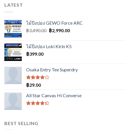
LATEST
ไม้ปิงปอง GEWO Force ARC
Original
Current
฿
3,490.00
฿
2,990.00
price
price
was:
is:
ไม้ปิงปอง Loki Kirin K5
฿3,490.00.
฿2,990.00.
฿
399.00
Osaka Entry Tee Superdry
ให้
฿
29.00
คะแนน
4.00
All Star Canvas Hi Converse
ตั้งแต่ 1-
5
คะแนน
ให้
คะแนน
4.33
BEST SELLING
ตั้งแต่ 1-5
คะแนน