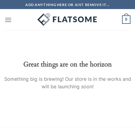
Skip
ADD ANYTHING HERE OR JUST REMOVE IT...
to
content
0
Great things are on the horizon
Something big is brewing! Our store is in the works and
will be launching soon!