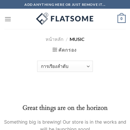
Skip
ADD ANYTHING HERE OR JUST REMOVE IT...
to
content
0
หน้าหลัก
/
MUSIC
คัดกรอง
Great things are on the horizon
Something big is brewing! Our store is in the works and
will be launching soon!