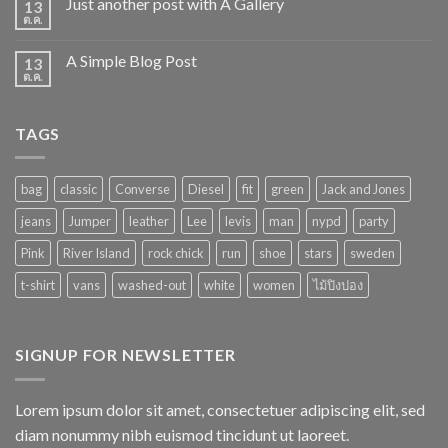
Just another post with A Gallery
13
ต.ค.
A Simple Blog Post
13
ต.ค.
TAGS
bag
classic
Converse
Diesel
fit
green
Jack and Jones
jeans
Jumper
leather
Lee
levis
man
nypd
party
Pink
River Island
rock chick
run
shoe
stars
sweden
t-shirt
vans
washed-out
white
women
ไม้ปิงปอง
SIGNUP FOR NEWSLETTER
Lorem ipsum dolor sit amet, consectetuer adipiscing elit, sed
diam nonummy nibh euismod tincidunt ut laoreet.