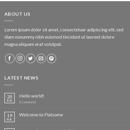
คะแนน
ABOUT US
Lorem ipsum dolor sit amet, consectetuer adipiscing elit, sed
diam nonummy nibh euismod tincidunt ut laoreet dolore
magna aliquam erat volutpat.
LATEST NEWS
Hello world!
20
ส.ค.
1
Comment
Welcome to Flatsome
19
พ.ย.