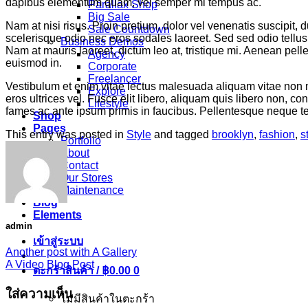
dapibus elementum quam, vel semper mi tempus ac.
Parallax Shop
Big Sale
Nam at nisi risus. Proin pretium, dolor vel venenatis suscipit, dui
Sale Countdown
scelerisque odio nec eros sodales laoreet. Sed sed odio tellus. 
Business Demos
Nam at mauris laoreet, dictum leo at, tristique mi. Aenean pell
Agency
euismod in.
Corporate
Freelancer
Vestibulum et enim vitae lectus malesuada aliquam vitae non m
Explore
eros ultrices vel. Fusce elit libero, aliquam quis libero non, 
Lifestyle
fames ac ante ipsum primis in faucibus. Pellentesque neque tel
Shop
Pages
This entry was posted in
Style
and tagged
brooklyn
,
fashion
,
s
Portfolio
About
Contact
Our Stores
Maintenance
Blog
Elements
admin
เข้าสู่ระบบ
Another post with A Gallery
A Video Blog Post
ตะกร้าสินค้า /
฿
0.00
0
ใส่ความเห็น
ไม่มีสินค้าในตะกร้า