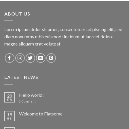
คะแนน
ABOUT US
Lorem ipsum dolor sit amet, consectetuer adipiscing elit, sed
diam nonummy nibh euismod tincidunt ut laoreet dolore
magna aliquam erat volutpat.
LATEST NEWS
Hello world!
20
ส.ค.
1
Comment
Welcome to Flatsome
19
พ.ย.