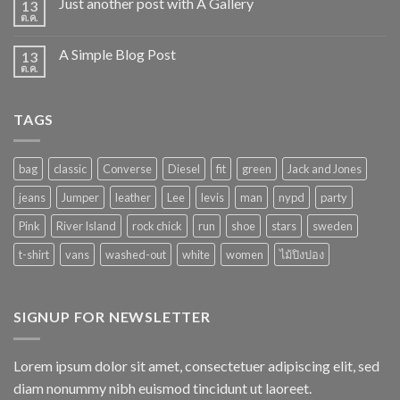
Just another post with A Gallery
13
ต.ค.
A Simple Blog Post
13
ต.ค.
TAGS
bag
classic
Converse
Diesel
fit
green
Jack and Jones
jeans
Jumper
leather
Lee
levis
man
nypd
party
Pink
River Island
rock chick
run
shoe
stars
sweden
t-shirt
vans
washed-out
white
women
ไม้ปิงปอง
SIGNUP FOR NEWSLETTER
Lorem ipsum dolor sit amet, consectetuer adipiscing elit, sed
diam nonummy nibh euismod tincidunt ut laoreet.