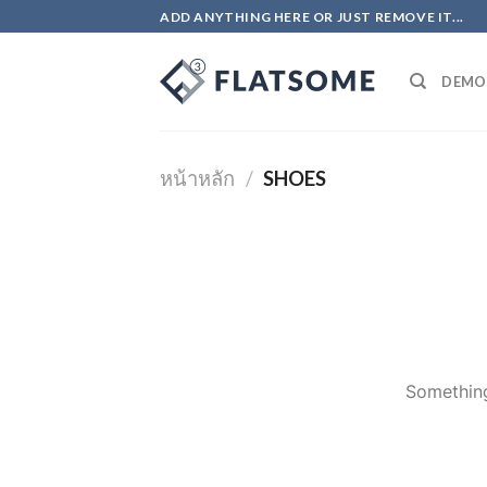
Skip
ADD ANYTHING HERE OR JUST REMOVE IT...
to
content
DEMO
หน้าหลัก
/
SHOES
Something