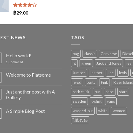
1-5
คะแนน
ให้
฿
29.00
คะแนน
4.00
ตั้งแต่ 1-
5
คะแนน
TEST NEWS
TAGS
bag
classic
Converse
Diesel
Hello world!
1
Comment
fit
green
Jack and Jones
jea
Jumper
leather
Lee
levis
Welcome to Flatsome
nypd
party
Pink
River Islan
Just another post with A
rock chick
run
shoe
stars
Gallery
sweden
t-shirt
vans
A Simple Blog Post
washed-out
white
women
ไม้ปิงปอง