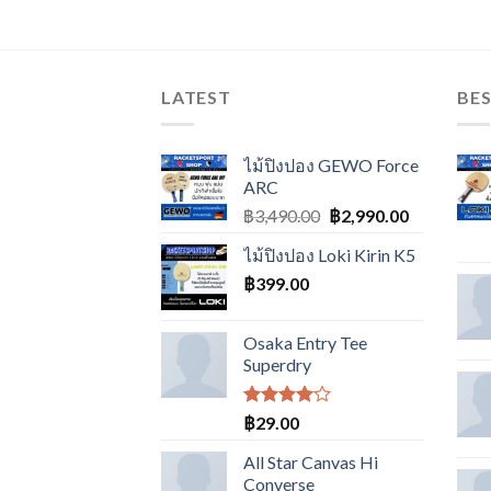
LATEST
BES
ไม้ปิงปอง GEWO Force
ARC
Original
Current
฿
3,490.00
฿
2,990.00
price
price
ไม้ปิงปอง Loki Kirin K5
was:
is:
฿
399.00
฿3,490.00.
฿2,990.00.
Osaka Entry Tee
Superdry
ให้
฿
29.00
คะแนน
4.00
All Star Canvas Hi
ตั้งแต่ 1-
Converse
5