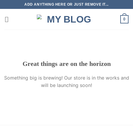
Skip
ADD ANYTHING HERE OR JUST REMOVE IT...
to
content
0
Great things are on the horizon
Something big is brewing! Our store is in the works and
will be launching soon!