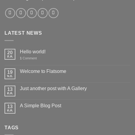
LATEST NEWS
Hello world!
20
ส.ค.
1
Comment
Welcome to Flatsome
19
พ.ย.
Just another post with A Gallery
13
ต.ค.
A Simple Blog Post
13
ต.ค.
TAGS