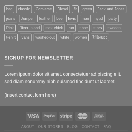
bag
classic
Converse
Diesel
fit
green
Jack and Jones
jeans
Jumper
leather
Lee
levis
man
nypd
party
Pink
River Island
rock chick
run
shoe
stars
sweden
t-shirt
vans
washed-out
white
women
ไม้ปิงปอง
SIGNUP FOR NEWSLETTER
Lorem ipsum dolor sit amet, consectetuer adipiscing elit,
sed diam nonummy nibh euismod tincidunt ut laoreet.
(insert contact form here)
ABOUT
OUR STORES
BLOG
CONTACT
FAQ