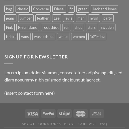
bag
classic
Converse
Diesel
fit
green
Jack and Jones
jeans
Jumper
leather
Lee
levis
man
nypd
party
Pink
River Island
rock chick
run
shoe
stars
sweden
t-shirt
vans
washed-out
white
women
ไม้ปิงปอง
SIGNUP FOR NEWSLETTER
Lorem ipsum dolor sit amet, consectetuer adipiscing elit, sed
diam nonummy nibh euismod tincidunt ut laoreet.
(insert contact form here)
ABOUT
OUR STORES
BLOG
CONTACT
FAQ