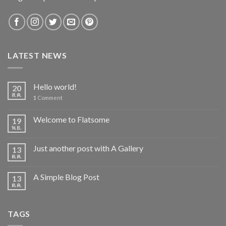
LATEST NEWS
Hello world!
20
ส.ค.
1
Comment
Welcome to Flatsome
19
พ.ย.
Just another post with A Gallery
13
ต.ค.
A Simple Blog Post
13
ต.ค.
TAGS