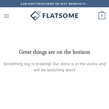
Skip
ADD ANYTHING HERE OR JUST REMOVE IT...
to
content
0
Great things are on the horizon
Something big is brewing! Our store is in the works and
will be launching soon!