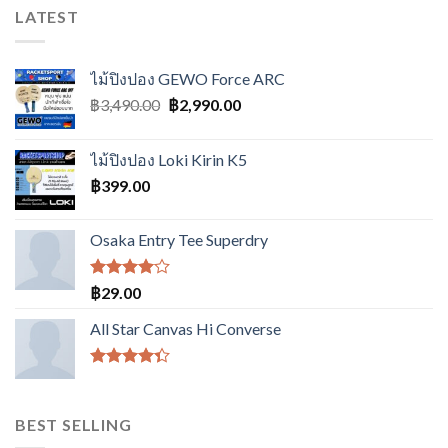
LATEST
ไม้ปิงปอง GEWO Force ARC
Original
Current
฿
3,490.00
฿
2,990.00
price
price
was:
is:
ไม้ปิงปอง Loki Kirin K5
฿3,490.00.
฿2,990.00.
฿
399.00
Osaka Entry Tee Superdry
ให้
฿
29.00
คะแนน
4.00
All Star Canvas Hi Converse
ตั้งแต่ 1-
5
คะแนน
ให้
คะแนน
4.33
BEST SELLING
ตั้งแต่ 1-5
คะแนน