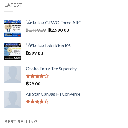
LATEST
ไม้ปิงปอง GEWO Force ARC
Original
Current
฿
3,490.00
฿
2,990.00
price
price
was:
is:
ไม้ปิงปอง Loki Kirin K5
฿3,490.00.
฿2,990.00.
฿
399.00
Osaka Entry Tee Superdry
ให้
฿
29.00
คะแนน
4.00
All Star Canvas Hi Converse
ตั้งแต่ 1-
5
คะแนน
ให้
คะแนน
4.33
BEST SELLING
ตั้งแต่ 1-5
คะแนน