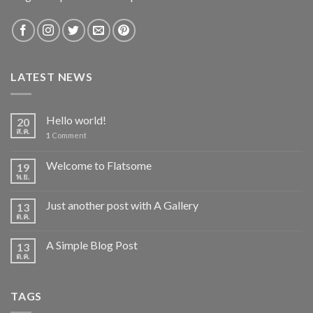
LATEST NEWS
Hello world!
20
ส.ค.
1
Comment
Welcome to Flatsome
19
พ.ย.
Just another post with A Gallery
13
ต.ค.
A Simple Blog Post
13
ต.ค.
TAGS