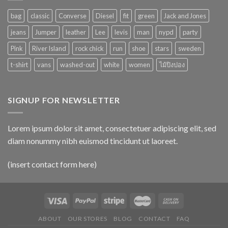
bag
classic
Converse
Diesel
fit
green
Jack and Jones
jeans
Jumper
leather
Lee
levis
man
nypd
party
Pink
River Island
rock chick
run
shoe
stars
sweden
t-shirt
vans
washed-out
white
women
ไม้ปิงปอง
SIGNUP FOR NEWSLETTER
Lorem ipsum dolor sit amet, consectetuer adipiscing elit, sed
diam nonummy nibh euismod tincidunt ut laoreet.
(insert contact form here)
ABOUT
OUR STORES
BLOG
CONTACT
FAQ