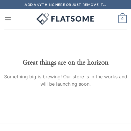
Skip
ADD ANYTHING HERE OR JUST REMOVE IT...
to
content
0
Great things are on the horizon
Something big is brewing! Our store is in the works and
will be launching soon!