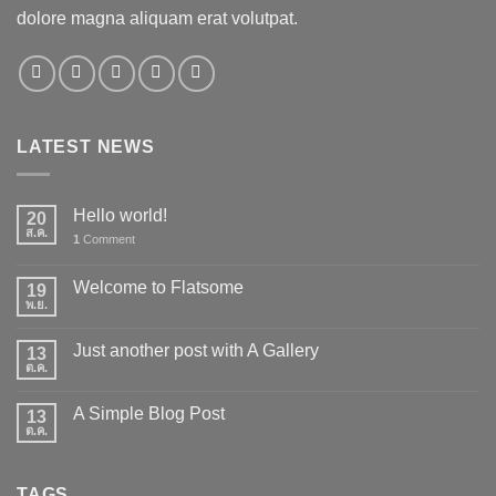
dolore magna aliquam erat volutpat.
LATEST NEWS
Hello world!
20
ส.ค.
1
Comment
Welcome to Flatsome
19
พ.ย.
Just another post with A Gallery
13
ต.ค.
A Simple Blog Post
13
ต.ค.
TAGS