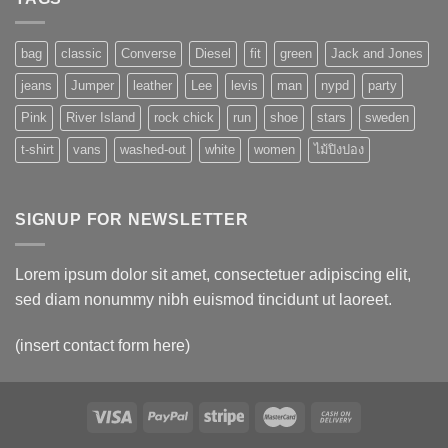
bag
classic
Converse
Diesel
fit
green
Jack and Jones
jeans
Jumper
leather
Lee
levis
man
nypd
party
Pink
River Island
rock chick
run
shoe
stars
sweden
t-shirt
vans
washed-out
white
women
ไม้ปิงปอง
SIGNUP FOR NEWSLETTER
Lorem ipsum dolor sit amet, consectetuer adipiscing elit,
sed diam nonummy nibh euismod tincidunt ut laoreet.
(insert contact form here)