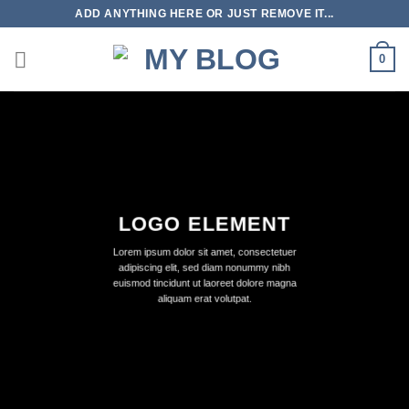
Skip
ADD ANYTHING HERE OR JUST REMOVE IT...
to
content
0
LOGO ELEMENT
Lorem ipsum dolor sit amet, consectetuer
adipiscing elit, sed diam nonummy nibh
euismod tincidunt ut laoreet dolore magna
aliquam erat volutpat.